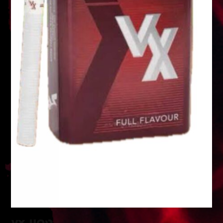
vx แดง