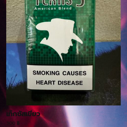
เท็กซัสเขียว
300
฿