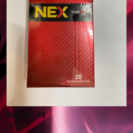
Nex Thr 33
290
฿