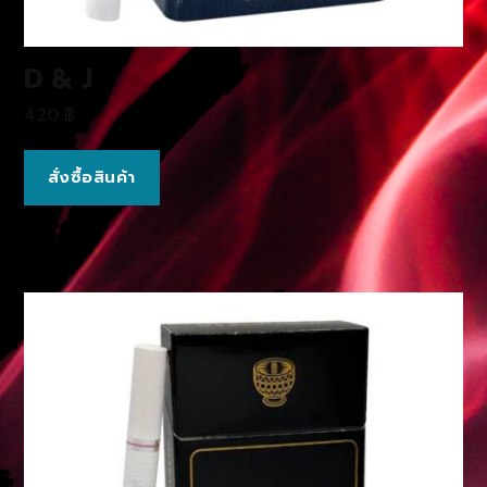
D & J
420
฿
สั่งซื้อสินค้า