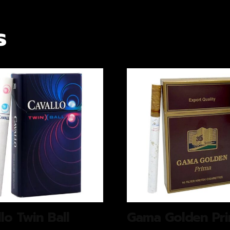
s
lo Twin Ball
Gama Golden Pr