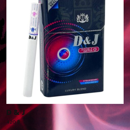
D & J
420
฿