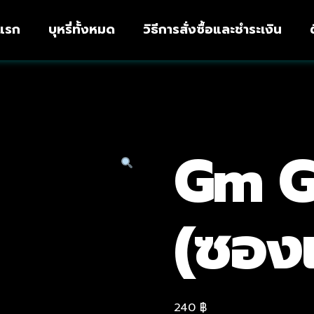
าแรก
บุหรี่ทั้งหมด
วิธีการสั่งซื้อและชำระเงิน
Gm G
(ซองแ
240
฿