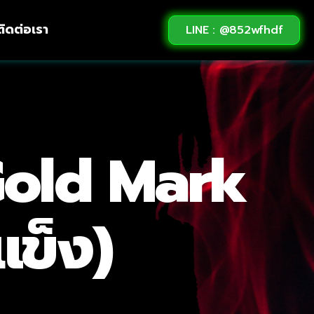
ติดต่อเรา
LINE : @852wfhdf
old Mark
ข็ง)