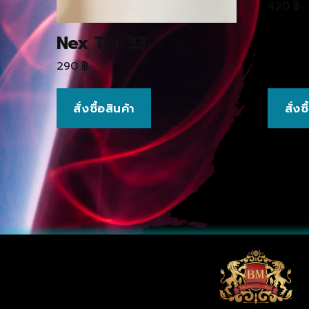
420
฿
Nex Thr 33
290
฿
สั่งซื้อสินค้า
สั่งซ