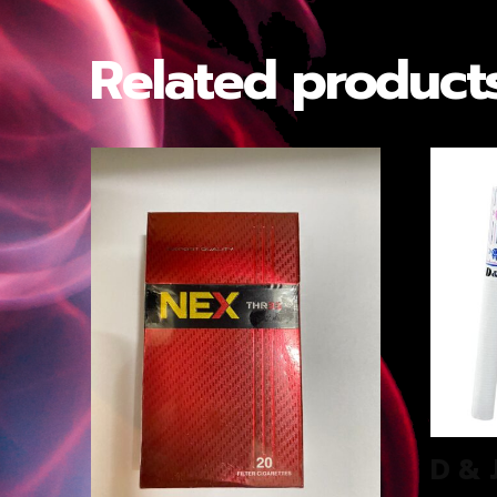
Related product
D & 