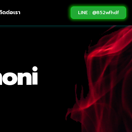
ติดต่อเรา
LINE : @852wfhdf
oni