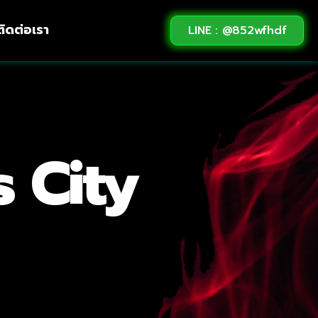
ติดต่อเรา
LINE : @852wfhdf
 City