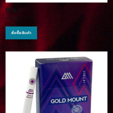
D & J
420
฿
สั่งซื้อสินค้า