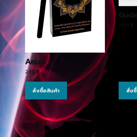
Guda
440
฿
Amas
240
฿
สั่งซื้อสินค้า
สั่งซ